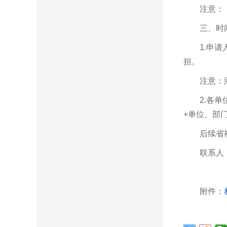
注意：
三、时
1.申
担。
注意：
2.各
+单位、部门”
后续省
联系人：
附件：