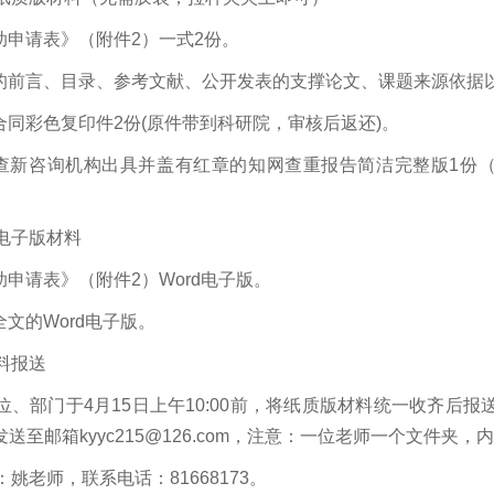
资助申请表》（附件2）一式2份。
稿的前言、目录、参考文献、公开发表的支撑论文、课题来源依据
版合同彩色复印件2份(原件带到科研院，审核后返还)。
技查新咨询机构出具并盖有红章的知网查重报告简洁完整版1份
电子版材料
资助申请表》（附件2）Word电子版。
全文的Word电子版。
料报送
位、部门于4月15日上午10:00前，将纸质版材料统一收齐后
发送至邮箱kyyc215@126.com，注意：一位老师一个文件夹
姚老师，联系电话：81668173。