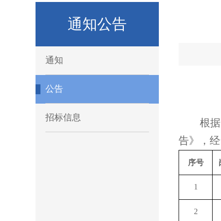
通知公告
通知
公告
招标信息
根据
告
》，经
序号
1
2